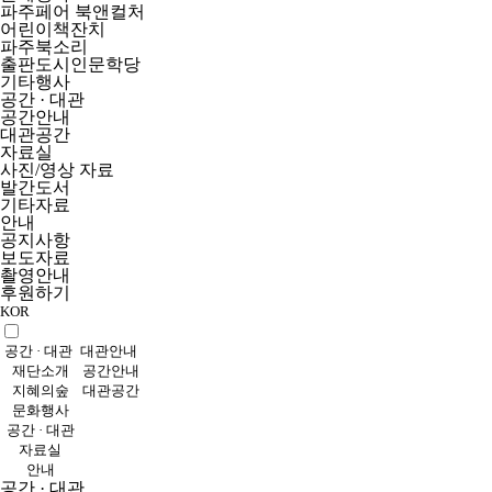
파주페어 북앤컬처
어린이책잔치
파주북소리
출판도시인문학당
기타행사
공간 · 대관
공간안내
대관공간
자료실
사진/영상 자료
발간도서
기타자료
안내
공지사항
보도자료
촬영안내
후원하기
KOR
공간 · 대관
대관안내
재단소개
공간안내
지혜의숲
대관공간
문화행사
공간 · 대관
자료실
안내
공간 · 대관