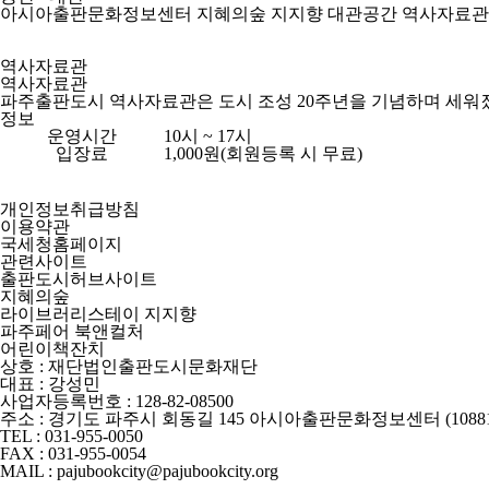
아시아출판문화정보센터
지혜의숲
지지향
대관공간
역사자료관
역사자료관
역사자료관
파주출판도시 역사자료관은 도시 조성 20주년을 기념하며 세워졌
정보
운영시간
10시 ~ 17시
입장료
1,000원(회원등록 시 무료)
개인정보취급방침
이용약관
국세청홈페이지
관련사이트
출판도시허브사이트
지혜의숲
라이브러리스테이 지지향
파주페어 북앤컬처
어린이책잔치
상호 : 재단법인출판도시문화재단
대표 : 강성민
사업자등록번호 : 128-82-08500
주소 : 경기도 파주시 회동길 145 아시아출판문화정보센터 (10881
TEL : 031-955-0050
FAX : 031-955-0054
MAIL : pajubookcity@pajubookcity.org