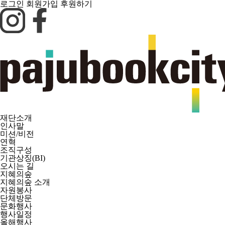
로그인
회원가입
후원하기
재단소개
인사말
미션/비전
연혁
조직구성
기관상징(BI)
오시는 길
지혜의숲
지혜의숲 소개
자원봉사
단체방문
문화행사
행사일정
올해행사