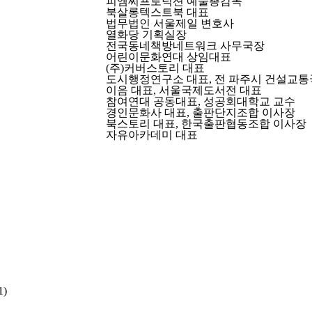
피엠씨프로덕션 예술총감독
북살롱텍스트북 대표
법무법인 서울제일 변호사
열화당 기획실장
전국동네책방네트워크 사무국장
어린이문화연대 상임대표
(주)커버스토리 대표
도시행정연구소 대표, 전 파주시 건설교
이음 대표, 서울국제도서전 대표
참여연대 공동대표, 성공회대학교 교수
경인문화사 대표, 출판단지조합 이사장
북스토리 대표, 한국출판협동조합 이사장
자유아카데미 대표
)