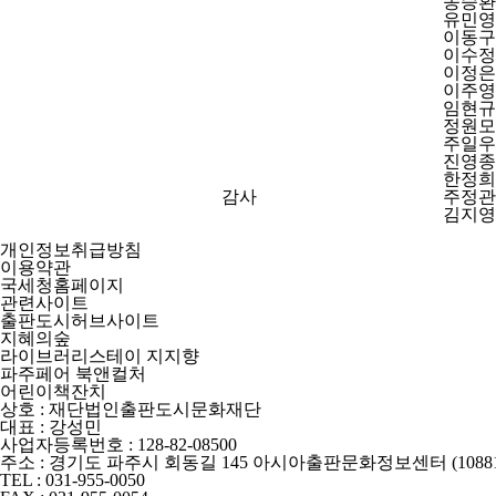
송승환
유민영
이동구
이수정
이정은
이주영
임현규
정원모
주일우
진영종
한정희
감사
주정관
김지영
개인정보취급방침
이용약관
국세청홈페이지
관련사이트
출판도시허브사이트
지혜의숲
라이브러리스테이 지지향
파주페어 북앤컬처
어린이책잔치
상호 : 재단법인출판도시문화재단
대표 : 강성민
사업자등록번호 : 128-82-08500
주소 : 경기도 파주시 회동길 145 아시아출판문화정보센터 (10881
TEL : 031-955-0050