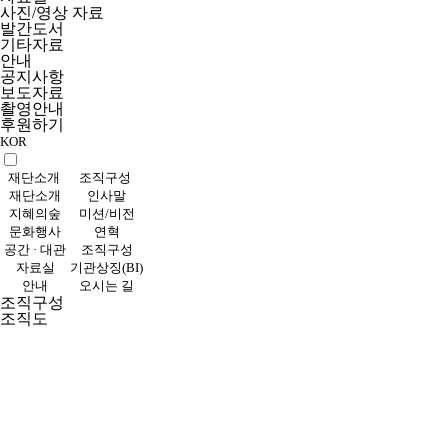
사진/영상 자료
발간도서
기타자료
안내
공지사항
보도자료
촬영안내
후원하기
KOR
재단소개
조직구성
재단소개
인사말
지혜의숲
미션/비전
문화행사
연혁
공간 · 대관
조직구성
자료실
기관상징(BI)
안내
오시는 길
조직구성
조직도