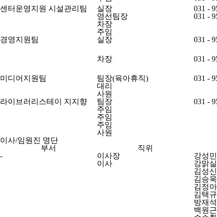
센터운영지원 시설관리팀
실장
031 - 9
영선팀장
031 - 9
차장
주임
경영지원팀
실장
031 - 9
차장
031 - 9
미디어지원팀
팀장(육아휴직)
031 - 9
대리
사원
라이브러리스테이 지지향
팀장
031 - 9
주임
주임
주임
사원
이사/임원진 명단
부서
직위
-
이사장
강성민
이사
강맑실
김성신
김승욱
김정아
김택규
방재석
백원근