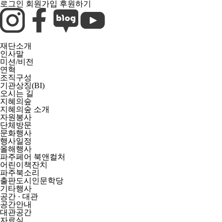
로그인
회원가입
후원하기
재단소개
인사말
미션/비전
연혁
조직구성
기관상징(BI)
오시는 길
지혜의숲
지혜의숲 소개
자원봉사
단체방문
문화행사
행사일정
올해행사
파주페어 북앤컬처
어린이책잔치
파주북소리
출판도시인문학당
기타행사
공간 · 대관
공간안내
대관공간
자료실