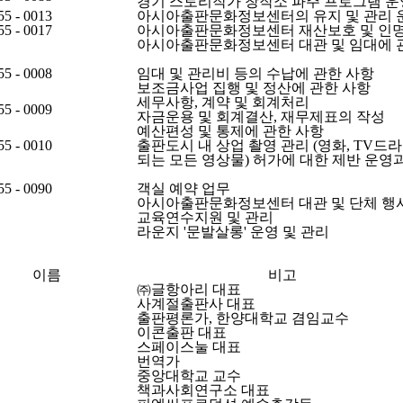
경기 스토리작가 창작소 파주 프로그램 운
55 - 0013
아시아출판문화정보센터의 유지 및 관리 
55 - 0017
아시아출판문화정보센터 재산보호 및 인
아시아출판문화정보센터 대관 및 임대에 
55 - 0008
임대 및 관리비 등의 수납에 관한 사항
보조금사업 집행 및 정산에 관한 사항
세무사항, 계약 및 회계처리
55 - 0009
자금운용 및 회계결산, 재무제표의 작성
예산편성 및 통제에 관한 사항
55 - 0010
출판도시 내 상업 촬영 관리 (영화, TV드
되는 모든 영상물) 허가에 대한 제반 운영
55 - 0090
객실 예약 업무
아시아출판문화정보센터 대관 및 단체 행사
교육연수지원 및 관리
라운지 '문발살롱' 운영 및 관리
이름
비고
㈜글항아리 대표
사계절출판사 대표
출판평론가, 한양대학교 겸임교수
이콘출판 대표
스페이스눌 대표
번역가
중앙대학교 교수
책과사회연구소 대표