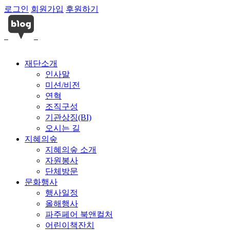
로그인
회원가입
후원하기
재단소개
인사말
미션/비전
연혁
조직구성
기관상징(BI)
오시는 길
지혜의숲
지혜의숲 소개
자원봉사
단체방문
문화행사
행사일정
올해행사
파주페어 북앤컬처
어린이책잔치