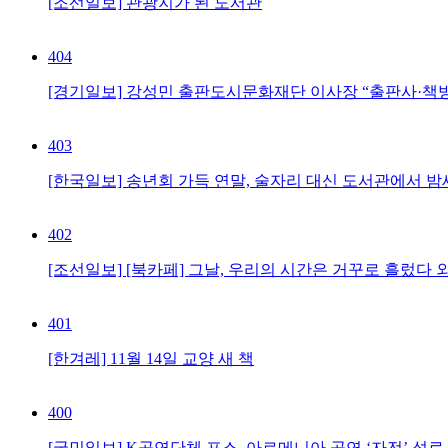
[조선일보] 관광지가 된 도서관
404
[경기일보] 강성민 출판도시문화재단 이사장 “출판사·책방·
403
[한국일보] 송년회 가득 연말, 술자리 대신 도서관에서 
402
[조선일보] [북카페] 그날, 우리의 시간은 거꾸로 흘렀다 
401
[한겨레] 11월 14일 교양 새 책
400
[국민일보] K공연단체 포스, 아르메니아 공연 ‘자전’ 성료