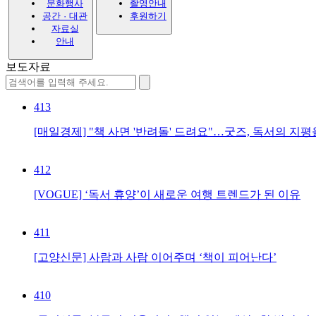
문화행사
촬영안내
공간 · 대관
후원하기
자료실
안내
보도자료
413
[매일경제] "책 사면 '반려돌' 드려요"…굿즈, 독서의 지
412
[VOGUE] ‘독서 휴양’이 새로운 여행 트렌드가 된 이유
411
[고양신문] 사람과 사람 이어주며 ‘책이 피어난다’
410