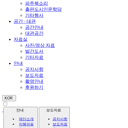
파주북소리
출판도시인문학당
기타행사
공간 · 대관
공간안내
대관공간
자료실
사진/영상 자료
발간도서
기타자료
안내
공지사항
보도자료
촬영안내
후원하기
KOR
안내
보도자료
재단소개
공지사항
지혜의숲
보도자료