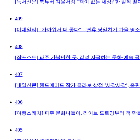
[독서신문] 북튜버 겨울서점 “책이 없는 세상? 한 발짝 
409
[이데일리] "가까워서 더 좋다"…연휴 당일치기 가을 명소
408
[잡포스트] 파주 가볼만한 곳, 감성 자극하는 문화·예술 
407
[내일신문] 핸드메이드 작가 콜라보 상점 ‘사각사각’, 
406
[여행스케치] 파주 문화나들이, 라이브 드로잉부터 책 만
405