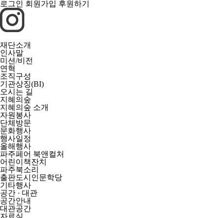
로그인
회원가입
후원하기
재단소개
인사말
미션/비전
연혁
조직구성
기관상징(BI)
오시는 길
지혜의숲
지혜의숲 소개
자원봉사
단체방문
문화행사
행사일정
올해행사
파주페어 북앤컬처
어린이책잔치
파주북소리
출판도시인문학당
기타행사
공간 · 대관
공간안내
대관공간
자료실