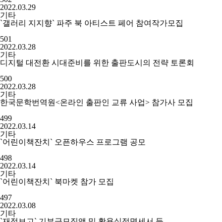
2022.03.29
기타
`갤러리 지지향` 파주 북 아티스트 페어 참여작가모집
501
2022.03.28
기타
디지털 대전환 시대준비를 위한 출판도시의 전략 토론회
500
2022.03.28
기타
한국문학번역원<온라인 출판인 교류 사업> 참가사 모집
499
2022.03.14
기타
`어린이책잔치` 오픈하우스 프로그램 공모
498
2022.03.14
기타
`어린이책잔치` 북마켓 참가 모집
497
2022.03.08
기타
`재정보고` 기부금모집액 및 활용실적명세서 등