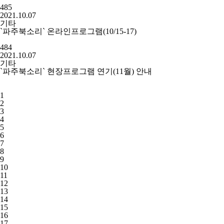
485
2021.10.07
기타
`파주북소리` 온라인프로그램(10/15-17)
484
2021.10.07
기타
`파주북소리` 현장프로그램 연기(11월) 안내
1
2
3
4
5
6
7
8
9
10
11
12
13
14
15
16
17