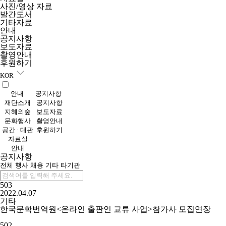
사진/영상 자료
발간도서
기타자료
안내
공지사항
보도자료
촬영안내
후원하기
KOR
안내
공지사항
재단소개
공지사항
지혜의숲
보도자료
문화행사
촬영안내
공간 · 대관
후원하기
자료실
안내
공지사항
전체
행사
채용
기타
타기관
503
2022.04.07
기타
한국문학번역원<온라인 출판인 교류 사업>참가사 모집연장
502